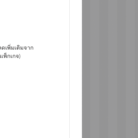
นลดเพิ่มเติมจาก
ุแพ็กเกจ)