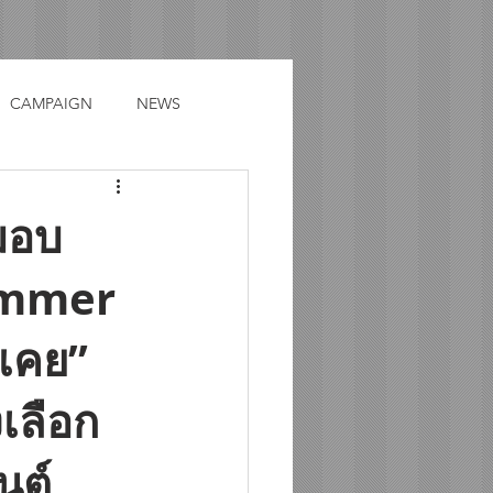
CAMPAIGN
NEWS
 มอบ
ummer
่เคย”
เลือก
นต์