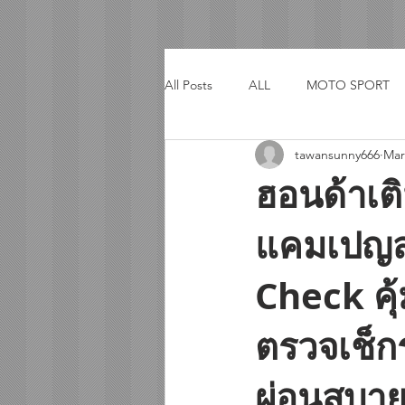
All Posts
ALL
MOTO SPORT
tawansunny666
Mar
ACTIVITY
TRIP
ฮอนด้าเติ
แคมเปญส
Check คุ้ม
ตรวจเช็ก
ผ่อนสบาย