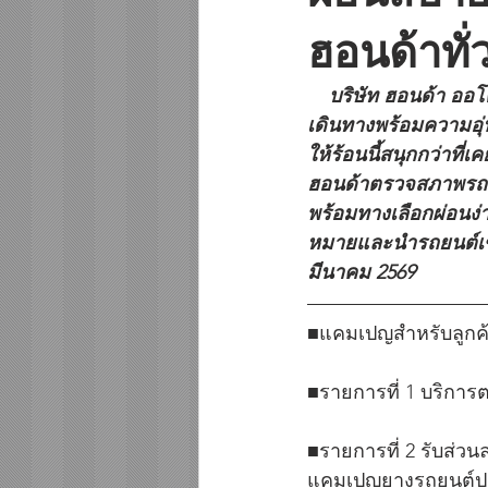
ฮอนด้าทั่
    บริษัท ฮอนด้า ออโตโมบิล (ประเทศไทย) จำกัด พร้อมต้อนรับหน้าร้อน ชวนครอบครัวฮอนด้า
เดินทางพร้อมความอุ่
ให้ร้อนนี้สนุกกว่าท
ฮอนด้าตรวจสภาพรถยนต
พร้อมทางเลือกผ่อนง่า
หมายและนำรถยนต์เข้าร
มีนาคม 2569
■แคมเปญสำหรับลูกค
■รายการที่ 1 บริกา
■รายการที่ 2 รับส่วนล
แคมเปญยางรถยนต์ป