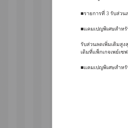
■รายการที่ 3 รับส่วน
■แคมเปญพิเศษสำหรับล
รับส่วนลดเพิ่มเติมสูง
เดิมที่แพ็กเกจเพย์เ
■แคมเปญพิเศษสำหรับล