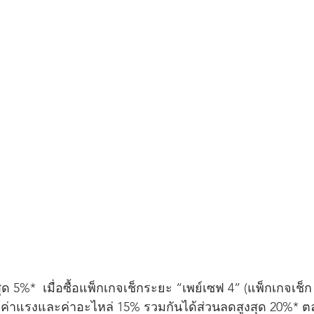
สุด 5%*  เมื่อซื้อแพ็กเกจเช็กระยะ “เพย์เซฟ 4” (แพ็กเกจเช
ลดค่าแรงและค่าอะไหล่ 15% รวมกันได้ส่วนลดสูงสุด 20%* 