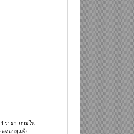
็ก 4 ระยะ ภายใน 
ตลอดอายุแพ็ก