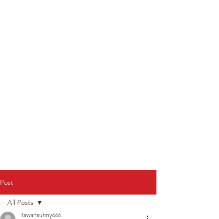
Post
All Posts
tawansunny666