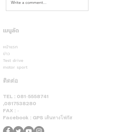
Write a comment...
คาลเท็กซ์ ได้รับการรับรอง
เดือดทะลุเกาะลอ
หัวจ่ายเชื้อเพลิงมาตรฐาน
นักบิด "ฮอนด้า เ
ระดับสีทอง สะท้อนคุณภาพ
แลนด์" จัดเต็มสูบ
การบริการ ตอกย้ำความ
เดียม ศึก ARRC ส
เมนูลัด
มั่นใจทุกการเติม
มัลดาลิกา
หน้าแรก
ข่าว
Test drive
motor sport
ติดต่อ
TEL :
081-5558741
,
0817538280
FAX : -
Facebook : GPS เส้นทางโฟกัส