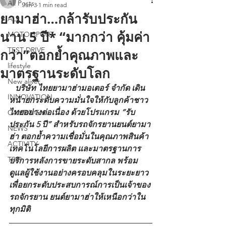
All Posts
Jun 3
1 min read
ยามาฮ่า…กล้ารับประกัน
ALL
นาน 5 ปี* “มากกว่า คุ้มค่า
MOTO SPORT
TEST DRIVE
กว่า”ตอกย้ำคุณภาพและ
lifestyle
มาตรฐานระดับโลก
New aliver
   บริษัท ไทยยามาฮ่ามอเตอร์ จำกัด เดิน
INNOVATION
หน้ายกระดับความมั่นใจให้กับลูกค้าชาว
ไทยอย่างต่อเนื่อง ด้วยโปรแกรม “รับ
CAMPAIGN
ประกัน 5 ปี” สำหรับรถจักรยานยนต์ยามา
NEWS
ฮ่า ตอกย้ำความเชื่อมั่นในคุณภาพสินค้า 
ACTIVITY
เทคโนโลยีการผลิต และมาตรฐานการ
TRIP
บริการหลังการขายระดับสากล พร้อม
ดูแลผู้ใช้งานอย่างครอบคลุมในระยะยาว 
เพื่อยกระดับประสบการณ์การเป็นเจ้าของ
รถจักรยาน ยนต์ยามาฮ่าให้เหนือกว่าใน
ทุกมิติ