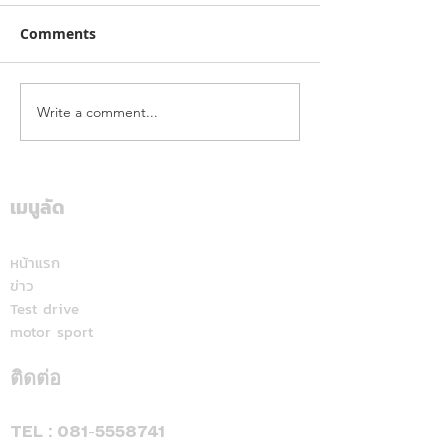
Comments
Write a comment...
คาลเท็กซ์ ได้รับการรับรอง
เดือดทะลุเกาะลอ
หัวจ่ายเชื้อเพลิงมาตรฐาน
นักบิด "ฮอนด้า เ
ระดับสีทอง สะท้อนคุณภาพ
แลนด์" จัดเต็มสูบ
การบริการ ตอกย้ำความ
เดียม ศึก ARRC ส
เมนูลัด
มั่นใจทุกการเติม
มัลดาลิกา
หน้าแรก
ข่าว
Test drive
motor sport
ติดต่อ
TEL :
081-5558741