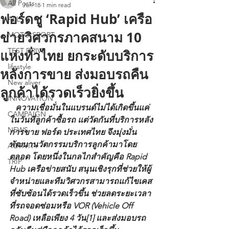
All Posts
Jun 18
1 min read
ฟอร์ดชู ‘Rapid Hub’ เครือ
ALL
ข่ายวิศวกรภาคสนาม 10
MOTO SPORT
TEST DRIVE
แห่งทั่วไทย ยกระดับบริการ
lifestyle
หลังการขาย ส่งมอบรถคืน
New aliver
ลูกค้าได้รวดเร็วยิ่งขึ้น
INNOVATION
   ความเชื่อมั่นในแบรนด์ไม่ได้เกิดขึ้นแค่
CAMPAIGN
ในวันที่ลูกค้าซื้อรถ แต่วัดกันที่บริการหลัง
NEWS
การขาย ฟอร์ด ประเทศไทย จึงมุ่งมั่น
พัฒนานวัตกรรมบริการลูกค้ามาโดย
ACTIVITY
ตลอด โดยหนึ่งในกลไกสำคัญคือ Rapid 
TRIP
Hub เครือข่ายสนับ สนุนเชิงรุกที่ช่วยให้ผู้
จำหน่ายและทีมวิศวกรสามารถแก้ไขเคส
ที่ซับซ้อนได้รวดเร็วขึ้น ช่วยลดระยะเวลา
ที่รถจอดซ่อมหรือ VOR (Vehicle Off 
Road) เหลือเพียง 4 วัน[1] และส่งมอบรถ