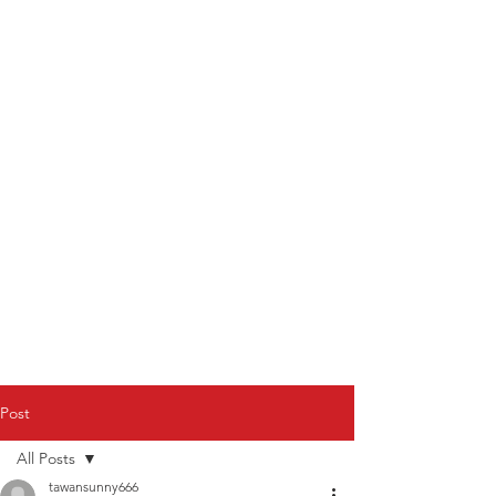
Post
All Posts
tawansunny666