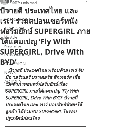
All Posts
Jul 9
1 min read
บีวายดี ประเทศไทย และ
ALL
เรเว่ ร่วมสปอนเซอร์หนัง
MOTO SPORT
TEST DRIVE
ฟอร์มยักษ์ SUPERGIRL ภาย
lifestyle
ใต้แคมเปญ ‘Fly With
New aliver
SUPERGIRL, Drive With
INNOVATION
BYD’
CAMPAIGN
   บีวายดี ประเทศไทย พร้อมด้วย เรเว่ จับ
NEWS
มือ วอร์เนอร์ บราเดอร์ส พิกเจอร์ส เพื่อ
ACTIVITY
เปิดตัวภาพยนตร์ฟอร์มยักษ์เรื่อง 
TRIP
SUPERGIRL ภายใต้แคมเปญ ‘Fly With 
SUPERGIRL, Drive With BYD’ บีวายดี 
ประเทศไทย และ เรเว่ มอบสิทธิพิเศษให้
ลูกค้า ได้ร่วมชม SUPERGIRL ในรอบ
ปฐมทัศน์ก่อนใคร