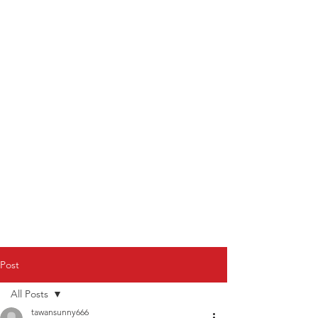
Post
All Posts
tawansunny666