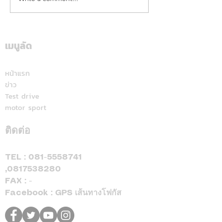
คาลเท็กซ์ ได้รับการรับรอง
เดือดทะลุเกาะลอ
หัวจ่ายเชื้อเพลิงมาตรฐาน
นักบิด "ฮอนด้า เ
ระดับสีทอง สะท้อนคุณภาพ
แลนด์" จัดเต็มสูบ
การบริการ ตอกย้ำความ
เดียม ศึก ARRC ส
เมนูลัด
มั่นใจทุกการเติม
มัลดาลิกา
หน้าแรก
ข่าว
Test drive
motor sport
ติดต่อ
TEL :
081-5558741
,
0817538280
FAX : -
Facebook : GPS เส้นทางโฟกัส