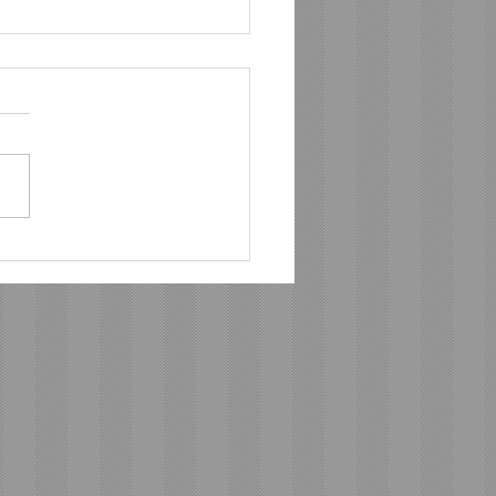
ต้า ระเบิดความมันส์สนั่น
 ปิดฉากสนามแรก “Hilux
 Racing Mania 2026”
ษฎร์ธานี แฟนมอเตอร์
์ตแห่ร่วมงานล้นหลาม