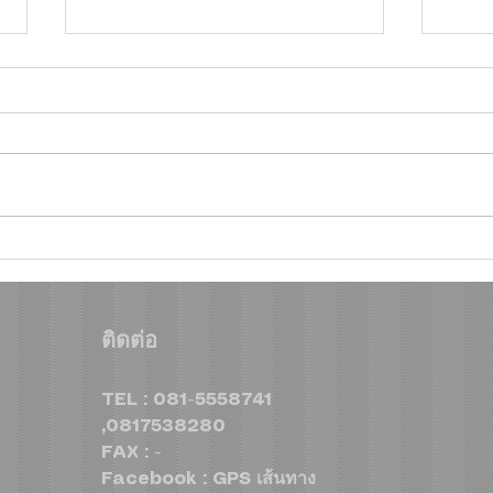
ฮุนไดขนทัพครบไลน์อัพลง
โตโย
สนาม ส่งแคมเปญ “Hyundai
ใต้!
Revo
Game On, Deal On” ร่วม
ติดต่อ
สุรา
เชียร์ไทย คว้าชัย ASEAN
สปอร
Hyundai Cup™ 2026 พร้อม
TEL : 081-5558741
ดีลแรงลดสูงสุด 500,000
,0817538280
บาท(1) จองและรับรถภายใน
FAX : -
วันที่ 31 สิงหาคม 2569 เท่านั้น
Facebook : GPS เส้นทาง