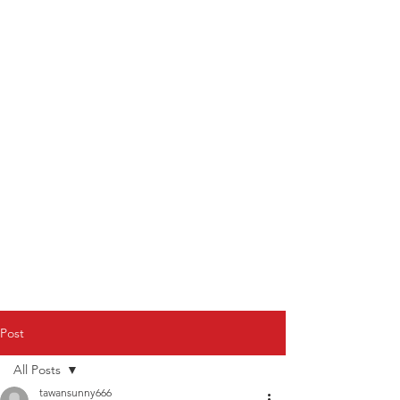
Post
All Posts
tawansunny666