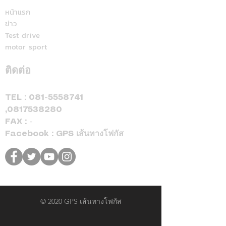
สปอร์ตแห่ร่วมง
Cup™ 2026 พร้อมดีลแรง
หน้าแรก
ข่าว
ลดสูงสุด 500,000 บาท(1)
Test drive
จองและรับรถภายในวันที่
motor sport
31 สิงหาคม 2569 เท่านั้น
ติดต่อ
TEL :
081-5558741
,
0817538280
FAX : -
Facebook : GPS เส้นทางโฟกัส
© 2020 GPS เส้นทางโฟกัส