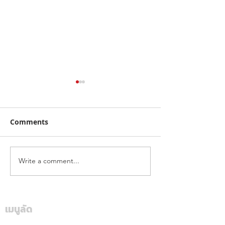
Comments
Write a comment...
ฮุนไดขนทัพครบไลน์อัพลง
โตโยต้า ระเบิดค
สนาม ส่งแคมเปญ
สนั่นใต้! ปิดฉา
“Hyundai Game On,
“Hilux Revo Ra
Mania 2026”
Deal On” ร่วมเชียร์ไทย
เมนูลัด
สุราษฎร์ธานี แฟ
คว้าชัย ASEAN Hyundai