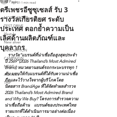
All Posts
Apr 21
1 min read
ตรีเพชรอีซูซุเซลส์ รับ 3
ALL
รางวัลเกียรติยศ ระดับ
MOTO SPORT
TEST DRIVE
ประเทศ ตอกย้ำความเป็น
lifestyle
เลิศด้านผลิตภัณฑ์และ
New aliver
บุคลากร
INNOVATION
   รางวัล“แบรนด์ที่น่าเชื่อถือสูงสุดประจำ
CAMPAIGN
ปี 2569”(2026 Thailand’s Most Admired 
NEWS
Brand) หมวดยานยนต์รถกระบะบรรทุก 1 
ตัน มอบให้กับแบรนด์ที่ได้รับความน่าเชื่อ
ACTIVITY
ถือและไว้วางใจจากผู้บริโภคโดย
TRIP
นิตยสาร BrandAge ที่ได้จัดทำผลสำรวจ 
2026 Thailand’s Most Admired Brand 
and Why We Buy? โครงการสำรวจความ
น่าเชื่อถือด้าน    แบรนด์ของประเทศไทย
รายแรกที่ได้ดำเนินการมาอย่างต่อเนื่อง