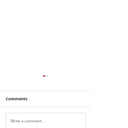
Comments
Write a comment...
ฮุนไดขนทัพครบไลน์อัพลง
โตโยต้า ระเบิดค