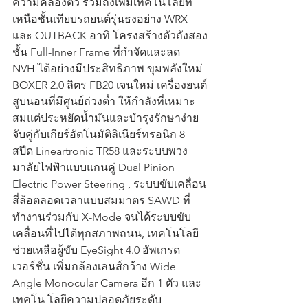
ความคล่องตัว รวมถึงเพิ่มเทคโนโลยีที่
เหนือชั้นเทียบรถยนต์รุ่นธงอย่าง WRX 
และ OUTBACK อาทิ โครงสร้างตัวถังสอง
ชั้น Full-Inner Frame ที่กำจัดและลด 
NVH ได้อย่างมีประสิทธิภาพ ขุมพลังใหม่ 
BOXER 2.0 ลิตร FB20 เจนใหม่ เครื่องยนต์
สูบนอนที่มีศูนย์ถ่วงต่ำ ให้กำลังที่เหมาะ
สมแต่ประหยัดน้ำมันและบำรุงรักษาง่าย 
จับคู่กับเกียร์อัตโนมัติลิเนียร์ทรอนิก 8 
สปีด Lineartronic TR58 และระบบพวง
มาลัยไฟฟ้าแบบแกนคู่ Dual Pinion 
Electric Power Steering , ระบบขับเคลื่อน
สี่ล้อตลอดเวลาแบบสมมาตร SAWD ที่
ทำงานร่วมกับ X-Mode จนได้ระบบขับ
เคลื่อนที่ไปได้ทุกสภาพถนน, เทคโนโลยี
ช่วยเหลือผู้ขับ EyeSight 4.0 อัพเกรด
เวอร์ชั่น เพิ่มกล้องเลนส์กว้าง Wide 
Angle Monocular Camera อีก 1 ตัว และ
เทคโน โลยีความปลอดภัยระดับ