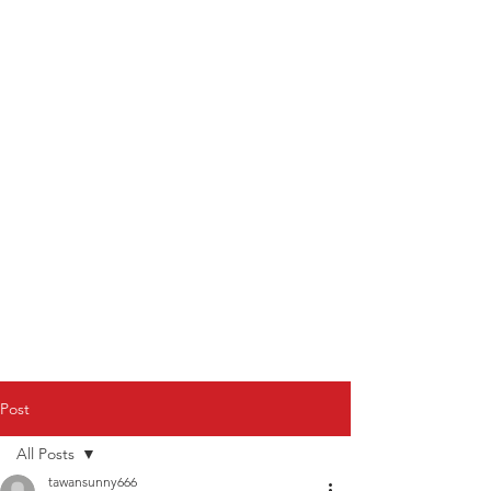
Post
All Posts
tawansunny666