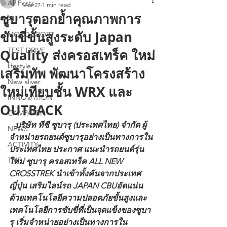
All Posts
Mar 27
1 min read
ซูบารุตอกย้ำคุณภาพการ
ALL
ขับขี่ขั้นสูงระดับ Japan
MOTO SPORT
TEST DRIVE
Quality ส่งครอสเทร็ค ใหม่
lifestyle
เสริมทัพ พัฒนาโครงสร้าง
New aliver
ใหม่เทียบชั้น WRX และ
INNOVATION
OUTBACK
CAMPAIGN
   บริษัท ทีซี ซูบารุ (ประเทศไทย) จำกัด ผู้
NEWS
จำหน่ายรถยนต์ซูบารุอย่างเป็นทางการใน
ACTIVITY
ประเทศไทย ประกาศ แนะนำรถยนต์รุ่น
TRIP
ใหม่ ซูบารุ ครอสเทร็ค ALL NEW 
CROSSTREK นำเข้าทั้งคันจากประเทศ
ญี่ปุ่น เสริมไลน์รถ JAPAN CBUอัดแน่น
ด้วยเทคโนโลยีความปลอดภัยขั้นสูงและ
เทคโนโลยีการขับขี่ที่เป็นจุดแข็งของซูบา
รุ เริ่มจำหน่ายอย่างเป็นทางการใน