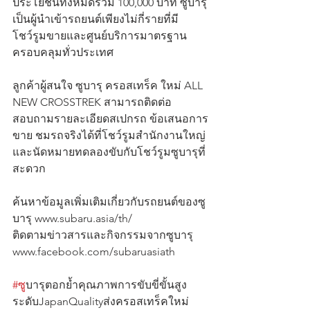
ประโยชน์ทั้งหมดรวม 100,000 บาท ซูบารุ
เป็นผู้นำเข้ารถยนต์เพียงไม่กี่รายที่มี
โชว์รูมขายและศูนย์บริการมาตรฐาน
ครอบคลุมทั่วประเทศ
ลูกค้าผู้สนใจ ซูบารุ ครอสเทร็ค ใหม่ ALL 
NEW CROSSTREK สามารถติดต่อ
สอบถามรายละเอียดสเปกรถ ข้อเสนอการ
ขาย ชมรถจริงได้ที่โชว์รูมสำนักงานใหญ่ 
และนัดหมายทดลองขับกับโชว์รูมซูบารุที่
สะดวก  
ค้นหาข้อมูลเพิ่มเติมเกี่ยวกับรถยนต์ของซู
บารุ www.subaru.asia/th/   
ติดตามข่าวสารและกิจกรรมจากซูบารุ 
www.facebook.com/subaruasiath    
#ซ
ูบารุตอกย้ำคุณภาพการขับขี่ขั้นสูง
ระดับJapanQualityส่งครอสเทร็คใหม่