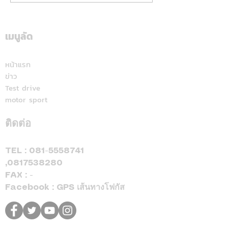
สนาม ส่งแคมเปญ
สนั่นใต้! ปิดฉา
“Hyundai Game On,
“Hilux Revo Ra
Mania 2026”
Deal On” ร่วมเชียร์ไทย
เมนูลัด
สุราษฎร์ธานี แฟ
คว้าชัย ASEAN Hyundai
สปอร์ตแห่ร่วมง
Cup™ 2026 พร้อมดีลแรง
หน้าแรก
ข่าว
ลดสูงสุด 500,000 บาท(1)
Test drive
จองและรับรถภายในวันที่
motor sport
31 สิงหาคม 2569 เท่านั้น
ติดต่อ
TEL :
081-5558741
,
0817538280
FAX : -
Facebook : GPS เส้นทางโฟกัส