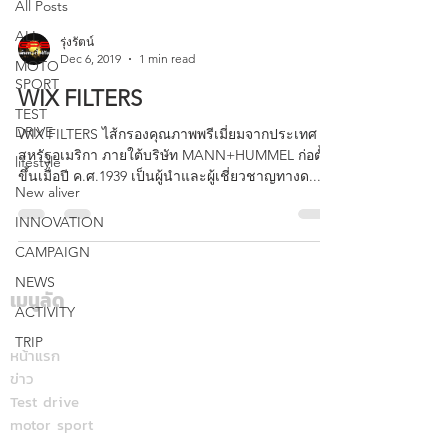
All Posts
ALL
รุ่งรัตน์
Dec 6, 2019
1 min read
MOTO
SPORT
WIX FILTERS
TEST
DRIVE
WIX FILTERS ไส้กรองคุณภาพพรีเมี่ยมจากประเทศ
สหรัฐอเมริกา ภายใต้บริษัท MANN+HUMMEL ก่อตั้ง
lifestyle
ขึ้นเมื่อปี ค.ศ.1939 เป็นผู้นำและผู้เชี่ยวชาญทางด...
New aliver
INNOVATION
CAMPAIGN
NEWS
เมนูลัด
ACTIVITY
TRIP
หน้าแรก
ข่าว
Test drive
motor sport