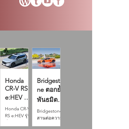
Honda
Bridgesto
CR-V RS
ne ตอกย้ำ
e:HEV รถ
พันธมิตร
อเนกประ
Honda CR-V
ระดับโลก
Bridgestone
RS e:HEV รุ่น
สงค์ SUV
สานต่อความ
กับAutom
ท็อปสุดของ
ร่วมมือ
เจเนอเร
obili