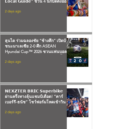
𝗟𝗼𝗰𝗮𝗹 𝗚𝘂𝗶𝗱𝗲” ชวน 4 นักบิดดังออก
เดินทางค้นพบเสน่ห์บุรีรัมย์
2 days ago
ฮุนได ร่วมฉลองชัย “ช้างศึก” เปิดบ้าน
ชนะมาเลเซีย 2-0 ศึก ASEAN
Hyundai Cup™ 2026 ชวนแฟนบอล
ร่วมทดลองขับรถยนต์ฮุนได รับเสื้อ
2 days ago
ฟุตบอลทีมชาติไทย หลังชัยชนะของ
ทัพ “ช้างศึก”
𝗡𝗘𝗫𝗭𝗧𝗘𝗥 𝗕𝗥𝗜𝗖 𝗦𝘂𝗽𝗲𝗿𝗯𝗶𝗸𝗲
ผ่านครึ่งทางลุ้นแชมป์เดือด! “คาร์
เบอร์รี-ธนัช” โชว์ฟอร์มโหดเข้าวิน 2
สนามติด
2 days ago