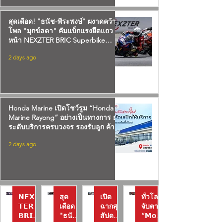
สุดเดือด! "ธนัช-พีระพงษ์" ผงาดคว้า
โพล "มุกข์ลดา" คัมแบ็กแรงยึดแถว
หน้า NEXZTER BRIC Superbike
สนาม 2
2 days ago
Honda Marine เปิดโชว์รูม “Honda
Marine Rayong” อย่างเป็นทางการ ยก
ระดับบริการครบวงจร รองรับลูก ค้า
ภาคตะวันออก พร้อมข้อเสนอสุดพิเศษ
2 days ago
ถึง 30 ก.ย. นี้
𝗡𝗘𝗫𝗭
สุด
เปิด
ทั่วโลก
𝗧𝗘𝗥
เดือด!
ฉากสุด
จับตา!
𝗕𝗥𝗜𝗖
"ธนัช-
สัปดาห์
“𝗠𝗼𝘁