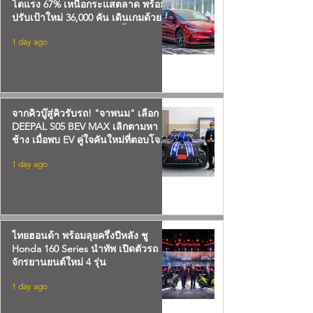
โตแรง 67% เหนือกระแสตลาด พร้อม
ปรับเป้าใหม่ 36,000 คัน เดินเกมด้วย
“DUAL-MARKET”รุกหนักทั้งแมส และ
1 day ago
พรีเมียม
จากคิวบู๊สู่คิวรับรถ! "จาพนม" เลือก
DEEPAL S05 BEV MAX เลิกตามหา
ช้าง เมื่อพบ EV คู่ใจคันใหม่ที่ตอบโจทย์
ไลฟ์สไตล์ทุกองศา
1 day ago
ไทยฮอนด้า พร้อมลุยครึ่งปีหลัง ชู
Honda 160 Series นำทัพ เปิดตัวรถ
จักรยานยนต์ใหม่ 4 รุ่น
1 day ago