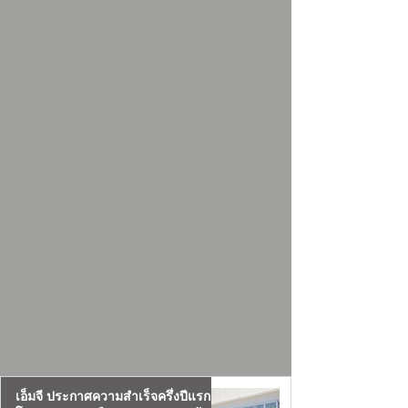
ระบบขับ
บเปิด-ไฟสูงต่ำ
เคลื่อนสี่ล้อ
อัตโนมัติและ
แบบไฟฟ้า
ไฟตัดหมอก
ถ่ายทอดพลัง
LED กร
ได้อย่างเร้าใจ
ในทุกจังหวะ
การขับขี่...
เอ็มจี ประกาศความสำเร็จครึ่งปีแรก