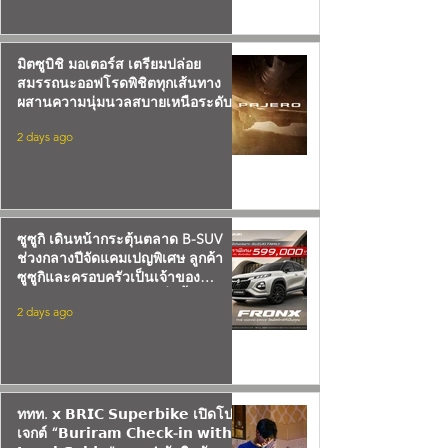
มิตซูบิชิ มอเตอร์ส เตรียมปล่อย
สมรรถนะออฟโรดพิชิตทุกเส้นทาง
ผสานความนุ่มนวลสบายเหนือระดับ
กับรถยนต์ครอสคันทรี เอสยูวีสายลุย
2 days ago
“ออล-นิว มิตซูบิชิ ปาเจโร”
ซูซูกิ เดินหน้ากระตุ้นตลาด B-SUV
ช่วงกลางปีจัดแคมเปญพิเศษ ลูกค้า
ซูซูกิและครอบครัวเป็นเจ้าของ
SUZUKI FRONX ได้ง่ายยิ่งขึ้น รุ่น GL
2 days ago
ราคาพิเศษเริ่มต้น 599,000 บาท
จำนวน 200 คันเท่านั้น
ททท. 𝘅 𝗕𝗥𝗜𝗖 𝗦𝘂𝗽𝗲𝗿𝗯𝗶𝗸𝗲 เปิดโปร
เจกต์ “𝗕𝘂𝗿𝗶𝗿𝗮𝗺 𝗖𝗵𝗲𝗰𝗸-𝗶𝗻 𝘄𝗶𝘁𝗵