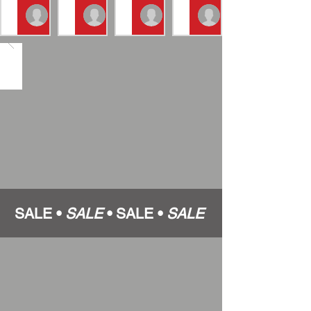
𝗦𝘂𝗽𝗲
พีระ
ความเ
𝗼𝗚𝗣”
tawansunny666
tawansunny666
tawansunny666
𝗿𝗯𝗶𝗸𝗲
พงษ์"
ร็ว! ศึก
ประกา
2 days ago
2 days ago
2 days ago
ผ่าน
ผงาด
𝗡𝗘𝗫𝗭
ศเลือก
ครึ่ง
คว้า
𝗧𝗘𝗥
“ไทย”
ทางลุ้น
โพล
𝗕𝗥𝗜𝗖
เปิดศึก
แชมป์
"มุกข์
𝗦𝘂𝗽𝗲
ฤดูกาล
เดือด!
ลดา"
𝗿𝗯𝗶𝗸𝗲
2027
“คาร์
คัมแบ็ก
𝟮𝟬𝟮𝟲
ต้อนรับ
เบอร์รี-
แรงยึด
สนาม
กติกา
ธนัช”
แถว
2 ที่
ใหม่
โชว์
หน้า
บุรีรัมย์
ตอกย้ำ
ฟอร์ม
NEXZT
หมุด
โหด
ER
หมาย
เข้าวิน
BRIC
มอเตอ
2
Super
ร์
สนาม
bike
สปอร์ต
SALE •
SALE
•
SALE •
SALE
ติด
สนาม
สำคัญ
2
3 ปี
ซ้อน